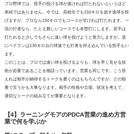
プロ野球では、投手の投げる球が速ければ打たれないというほど
単純ではありません。今では、高校生でも150キロを超す速球を投
げますが、プロなら150キロでもコースが甘ければ打たれます。一
流の打者なら、たとえ難しいコースでも本塁打にします。若手は
打たれると少しでもさらに速い球を投げようと努力しますが、逆
にベテランは130キロ台の球速でも打者を抑え込んでいる投手もい
ます。
このことは、プロでは速い球を投げるよりも、球を早く見せる技
術が必要であることを物語っています。営業も同じです。こう答
えれば相手が納得するトークを磨くのはもちろんですが、どの順
番で言うかも大事なります。相手の性格や立場、状況を考えて、
適切なトークの組み立てが重要となります。
【4】ラーニングモアのPDCA営業の進め方営
業で何を学ぶか