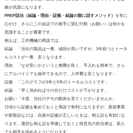
拠が武器になります。
PREP話法（結論・理由・証拠・結論の順に話すメソッド）
を常に
心がけ、さらにこの会話での相手に望む行動（お願い）は何かを
意識することが重要です。
例えば、工作機械の商談では、
結論 「当社の製品は一番、値段が高いですが、3年経つとトータ
ルコストが一番、安くなります」
理由 「なぜ安いかというと燃費が良く、手入れも簡単で、さら
にアルバイトでも操作できるので、人件費も安くなります」
証拠 「このグラフが3年と5年のトータルコストです」
結論 「早く決めればその分だけコストが下がります」
お願い「今度、当社のデモの動画を見てくださいませんか」
日頃から証拠を集めておくと商談で有利になりますが、新規事業
や新製品などは、自責や証拠が乏しいときは、例え話も有効にな
ります。適切な例え話を準備しておくと得意先の担当者は、新人
でも相手を認めるようになります。