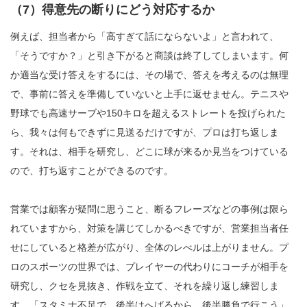
（7）得意先の断りにどう対応するか
例えば、担当者から「高すぎて話にならないよ」と言われて、
「そうですか？」と引き下がると商談は終了してしまいます。何
か適当な受け答えをするには、その場で、答えを考えるのは無理
で、事前に答えを準備していないと上手に返せません。テニスや
野球でも高速サーブや150キロを超えるストレートを投げられた
ら、我々は何もできずに見送るだけですが、プロは打ち返しま
す。それは、相手を研究し、どこに球が来るか見当をつけている
ので、打ち返すことができるのです。
営業では顧客が疑問に思うこと、断るフレーズなどの事例は限ら
れていますから、対策を講じてしかるべきですが、営業担当者任
せにしていると格差が広がり、全体のレべルは上がりません。プ
ロのスポーツの世界では、プレイヤーの代わりにコーチが相手を
研究し、クセを見抜き、作戦を立て、それを繰り返し練習しま
す。「スタミナ不足で、後半はへばるから、後半勝負で行こう」