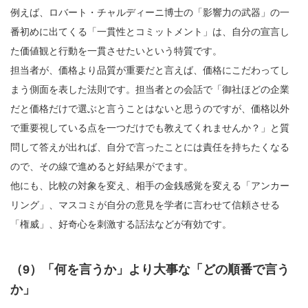
例えば、ロバート・チャルディーニ博士の「影響力の武器」の一
番初めに出てくる「一貫性とコミットメント」は、自分の宣言し
た価値観と行動を一貫させたいという特質です。
担当者が、価格より品質が重要だと言えば、価格にこだわってし
まう側面を表した法則です。担当者との会話で「御社ほどの企業
だと価格だけで選ぶと言うことはないと思うのですが、価格以外
で重要視している点を一つだけでも教えてくれませんか？」と質
問して答えが出れば、自分で言ったことには責任を持ちたくなる
ので、その線で進めると好結果がでます。
他にも、比較の対象を変え、相手の金銭感覚を変える「アンカー
リング」、マスコミが自分の意見を学者に言わせて信頼させる
「権威」、好奇心を刺激する話法などが有効です。
（9）「何を言うか」より大事な「どの順番で言う
か」