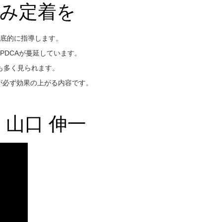
組み定着を
底的に指導します。
PDCAが蔓延しています。
も多く見られます。
が必ず効果の上がる内容です。
 山口 伸一