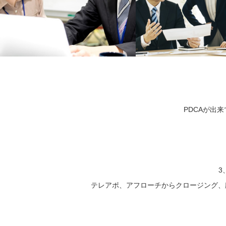
PDCAが出
3
テレアポ、アフローチからクロージング、