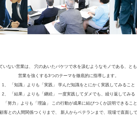
来ていない営業は、 穴のあいたバケツで水を汲むようなモノである、と
営業を強くする3つのテーマを徹底的に指導します。
1、 「知識」よりも「実践」 学んだ知識をとにかく実践してみること
2、 「結果」よりも「継続」 一度実践してダメでも、繰り返してみる
、 「努力」よりも「理論」 この行動が成果に結びつくか説明できるこ
顧客との人間関係つくりまで、 新人からベテランまで、現場で直面し