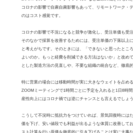
コロナの影響で自粛自粛影響もあって、リモートワーク・
のはコスト感覚です。
コロナの影響で不況になると競争が激化し、受注単価も受
そのなかで採算を改善するためには、受注単価の下落以上
と考えがちです。そのときには、「できないと思ったとこ
よいのか。もっと経費を削減できる方法はないか」と改め
とした製造方法の見直しや、不要な組織の統合など、徹底
特に営業の場合には移動時間が実に大きなウェイトを占め
ZOOMミーティングで1時間ごとに予定を入れると1日8時
産性向上にはコロナ禍では逆にチャンスとも言えるでしょ
こうして不況時に抵抗力をつけていれば、景気回復時には
価を下げ、安い値段でも利益が出るような体質に改善して
スト計算を行い原価を徹底的に引き下げることは実に大事