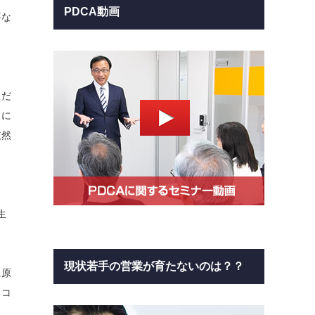
PDCA動画
要な
とだ
当に
依然
生
現状若手の営業が育たないのは？？
に原
るコ