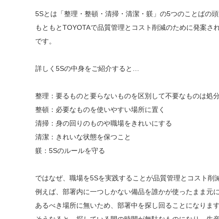
5Sとは「整理・整頓・清掃・清潔・躾」の5つのことばの
もともとTOYOTAで品質管理とコスト削減のために発案
です。
詳しく5Sの中身をご紹介すると…
整理：要るものと要らないものを区別して不要なものは処
整頓：必要なものを使いやすい場所に置く
清掃：身の回りのものや職場をきれいにする
清潔：きれいな状態を保つこと
躾：5Sのルールを守る
ではなぜ、職場を5Sを実践することが品質管理とコスト削
例えば、部署内に一つしかない備品を誰かが使ったまま元
あるべき場所に無いため、部署中を探し回ることになりま